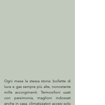
Ogni mese la stessa storia: bollette di 
luce e gas sempre più alte, nonostante 
mille accorgimenti. Termosifoni usati 
con parsimonia, maglioni indossati 
anche in casa, climatizzatori accesi solo 