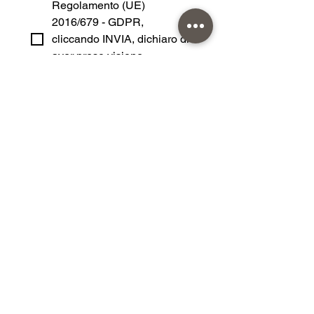
Regolamento (UE) 
2016/679 - GDPR, 
cliccando INVIA, dichiaro di 
aver preso visione 
dell'
informativa per il 
trattamento dei dati 
personali
Invia
Showroom principale
Via Filippo Cordova, 8/10 – Palermo
Seconda sede tecnica/amministrativa: