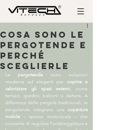
Cosa sono le
pergotende e
perché
sceglierle
Le 
pergotende
 sono soluzioni 
moderne ed eleganti per 
coprire e 
valorizzare gli spazi esterni
, come 
terrazzi, giardini, balconi o dehors. A 
differenza delle pergole tradizionali, le 
pergotende integrano una 
copertura 
mobile
 – spesso motorizzata – che 
consente di regolare l’ombreggiatura e 