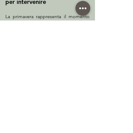
per intervenire
La primavera rappresenta il momento 
perfetto per valutare l’installazione di 
sistemi di schermatura solare.
Intervenire in questo periodo permette 
di preparare la casa all’arrivo dell’estate, 
migliorando il comfort abitativo prima 
che le temperature raggiungano i livelli 
più elevati.
Con una progettazione attenta e 
soluzioni su misura è possibile 
integrare 
tende tecniche, pergole o 
frangisole
 in modo armonioso con 
l’architettura dell’edificio, valorizzando 
allo stesso tempo l’estetica e la 
funzionalità degli spazi.