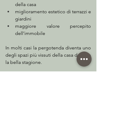
della casa
miglioramento estetico di terrazzi e 
giardini
maggiore valore percepito 
dell’immobile
In molti casi la pergotenda diventa uno 
degli spazi più vissuti della casa durante 
la bella stagione.
La primavera è il momento 
giusto per progettare
Installare una pergotenda all’inizio della 
primavera consente di 
sfruttare al 
massimo tutta la stagione outdoor
.
Progettare in questo periodo significa 
avere il tempo necessario per definire 