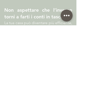
Non aspettare che l’inverno 
torni a farti i conti in tasca
La tua casa può diventare più efficiente, 
più silenziosa, più vivibile. E tutto può 
cominciare da un gesto semplice: 
cambiare le tapparelle
.Con le 
tapparelle coibentate installate da 
Vitech Servizi, scegli protezione, 
risparmio e durata nel tempo.
Mostra tutti
Post recenti