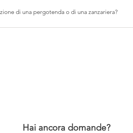
 e le tue esigenze.
azione di una pergotenda o di una zanzariera?
tto e dalle dimensioni, ma solitamente una pergotenda richied
in poche ore.
Hai ancora domande?