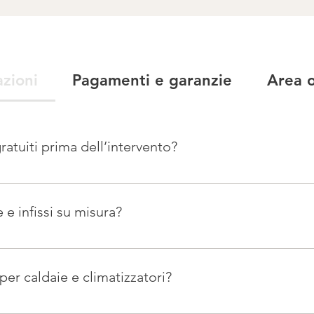
azioni
Pagamenti e garanzie
Area o
ratuiti prima dell’intervento?
opralluogo gratuito per valutare la soluzione più adatta alle tu
ntivo personalizzato e preciso.
 e infissi su misura?
stri prodotti – tende da sole, zanzariere, infissi, porte – vengono 
uo ambiente.
per caldaie e climatizzatori?
a qualità e affidabilità come Riello e Sime. Se hai già un model