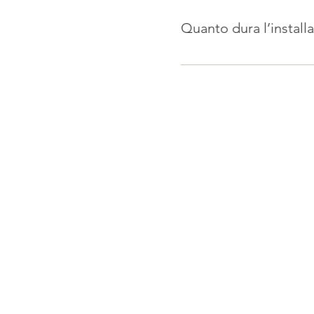
valuteremo la compatibilità
Quanto dura l’install
Dipende dal tipo di prodo
zanzariera viene installata 