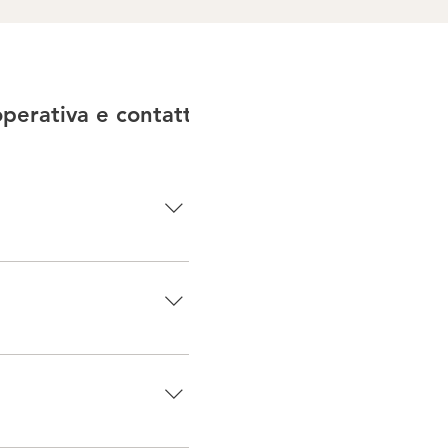
perativa e contatti
e esigenze. È il primo
installati su misura, in
lo o brand preferito,