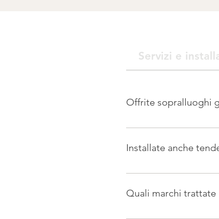
Servizi e install
Offrite sopralluoghi g
Sì, effettuiamo sempre un s
passo per fornirti un preve
Installate anche tende
Assolutamente sì. Tutti i no
base alle specifiche del t
Quali marchi trattate 
Lavoriamo con marchi di alt