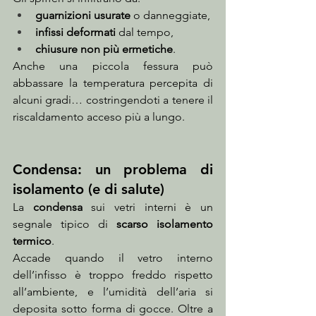
guarnizioni usurate
 o danneggiate,
infissi deformati
 dal tempo,
chiusure non più ermetiche
.
Anche una piccola fessura può 
abbassare la temperatura percepita di 
alcuni gradi… costringendoti a tenere il 
riscaldamento acceso più a lungo.
Condensa: un problema di 
isolamento (e di salute)
La 
condensa
 sui vetri interni è un 
segnale tipico di 
scarso isolamento 
termico
.
Accade quando il vetro interno 
dell’infisso è troppo freddo rispetto 
all’ambiente, e l’umidità dell’aria si 
deposita sotto forma di gocce. Oltre a 