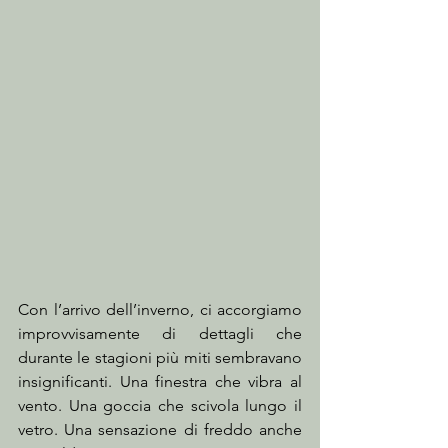
Con l’arrivo dell’inverno, ci accorgiamo 
improvvisamente di dettagli che 
durante le stagioni più miti sembravano 
insignificanti. Una finestra che vibra al 
vento. Una goccia che scivola lungo il 
vetro. Una sensazione di freddo anche 